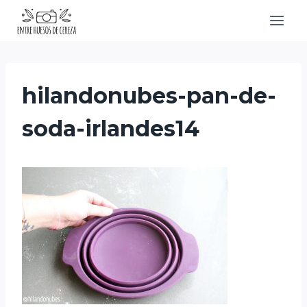
Saltar
al
contenido
hilandonubes-pan-de-
soda-irlandes14