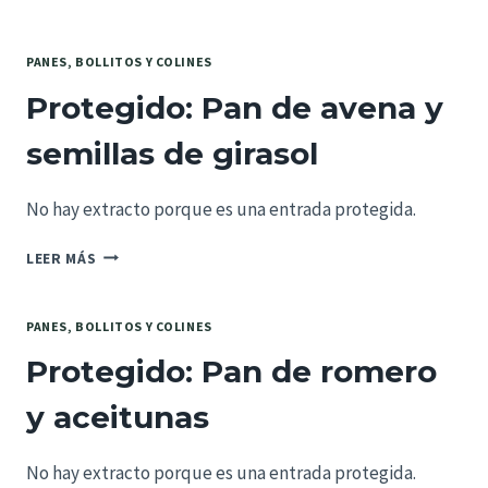
PAN
DE
MOLDE
PANES, BOLLITOS Y COLINES
DE
Protegido: Pan de avena y
MAÍZ
semillas de girasol
No hay extracto porque es una entrada protegida.
PROTEGIDO:
LEER MÁS
PAN
DE
AVENA
PANES, BOLLITOS Y COLINES
Y
Protegido: Pan de romero
SEMILLAS
DE
y aceitunas
GIRASOL
No hay extracto porque es una entrada protegida.