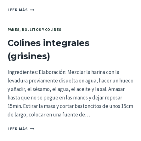
PROTEGIDO:
LEER MÁS
PAN
DE
ROMERO
PANES, BOLLITOS Y COLINES
Y
Colines integrales
ACEITUNAS
(grisines)
Ingredientes: Elaboración: Mezclar la harina con la
levadura previamente disuelta en agua, hacer un hueco
y añadir, el sésamo, el agua, el aceite y la sal. Amasar
hasta que no se pegue en las manos y dejar reposar
15min. Estirar la masa y cortar bastoncitos de unos 15cm
de largo, colocar en una fuente de…
COLINES
LEER MÁS
INTEGRALES
(GRISINES)