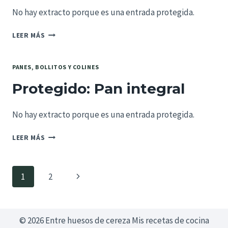
No hay extracto porque es una entrada protegida.
PROTEGIDO:
LEER MÁS
PAN
DE
CRISTAL
PANES, BOLLITOS Y COLINES
Protegido: Pan integral
No hay extracto porque es una entrada protegida.
PROTEGIDO:
LEER MÁS
PAN
INTEGRAL
Navegación
Siguiente
1
2
de
página
página
© 2026 Entre huesos de cereza Mis recetas de cocina