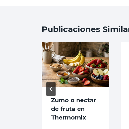
entradas
Publicaciones Simila
as de
Zumo o nectar
de fruta en
te
Thermomix