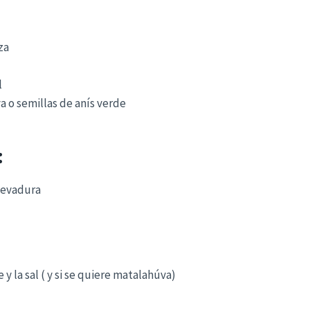
za
l
 o semillas de anís verde
:
 levadura
e y la sal ( y si se quiere matalahúva)