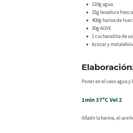
220g agua
25g levadura fresca
400g harina de fuer
30g AOVE
1 cucharadita de sa
Azúcar y matalahúva
Elaboración
Poner en el vaso agua y
1min 37ºC Vel 2
Añadir la harina, el aceit