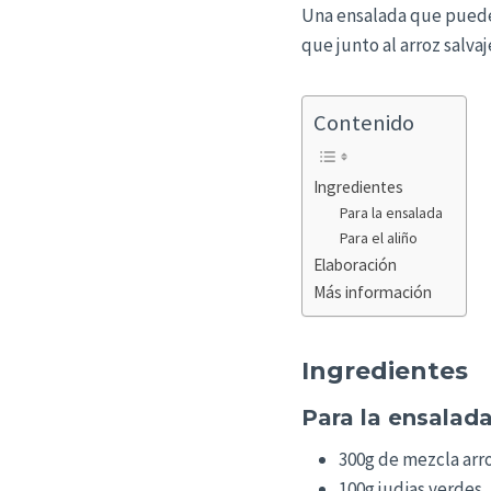
Una ensalada que puede 
que junto al arroz salvaj
Contenido
Ingredientes
Para la ensalada
Para el aliño
Elaboración
Más información
Ingredientes
Para la ensalad
300g de mezcla arro
100g judias verdes