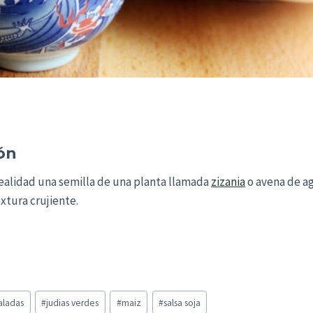
ón
 realidad una semilla de una planta llamada
zizania
o avena de ag
extura crujiente.
aladas
#
judias verdes
#
maiz
#
salsa soja