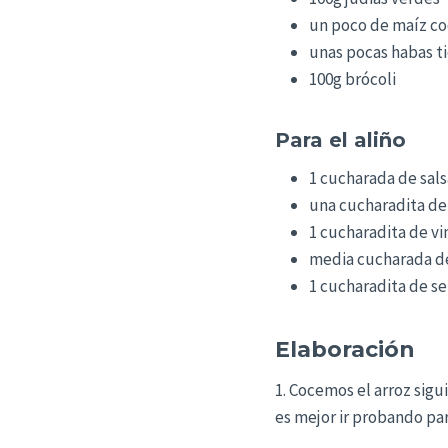
un poco de maíz co
unas pocas habas t
100g brócoli
Para el aliño
1 cucharada de sals
una cucharadita de
1 cucharadita de v
media cucharada de
1 cucharadita de s
Elaboración
1. Cocemos el arroz sig
es mejor ir probando par