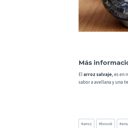
Más informaci
El
arroz salvaje
, es en
sabor a avellana y una t
Etiquetas
#
arroz
#
brocoli
#
ens