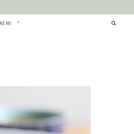
RE MI
*